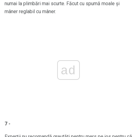
numai la plimbări mai scurte. Făcut cu spumă moale și
mâner reglabil cu mâner.
ad
7 -
Experții nu recomandă greutăți pentru mers pe jos pentru că