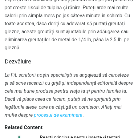
pot crește riscul de tulpină și rănire. Puteți arde mai multe
calorii prin simpla mers pe jos câteva minute în schimb. Cu
toate acestea, dacă doriți cu adevărat să purtați greutăți
glezne, aceste greutăți sunt ajustabile prin adăugarea sau
eliminarea greutăților de metal de 1/4 lb, până la 2,5 lb. pe
gleznă.
Dezvăluire
La Fit, scriitorii noștri specialiști se angajează să cerceteze
și să scrie recenzii cu grijă și independență editorială despre
cele mai bune produse pentru viața ta și pentru familia ta.
Dacă vă place ceea ce facem, puteți să ne sprijiniți prin
legăturile alese, care ne câștigă un comision.
Aflați mai
multe despre
procesul de examinare
.
Related Content
Reacții principale pentru insecte și tantari