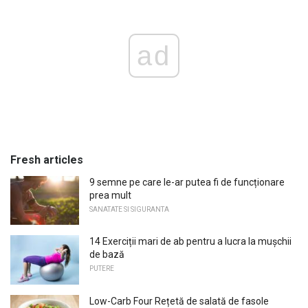
ad
Fresh articles
9 semne pe care le-ar putea fi de funcționare
prea mult
SANATATE SI SIGURANTA
14 Exerciții mari de ab pentru a lucra la mușchii
de bază
PUTERE
Low-Carb Four Rețetă de salată de fasole