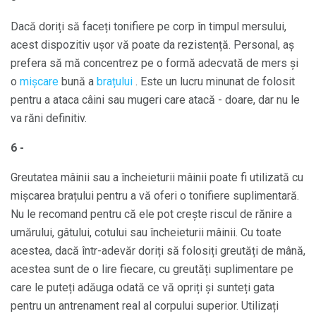
Dacă doriți să faceți tonifiere pe corp în timpul mersului,
acest dispozitiv ușor vă poate da rezistență. Personal, aș
prefera să mă concentrez pe o formă adecvată de mers și
o
mișcare
bună a
brațului
. Este un lucru minunat de folosit
pentru a ataca câini sau mugeri care atacă - doare, dar nu le
va răni definitiv.
6 -
Greutatea mâinii sau a încheieturii mâinii poate fi utilizată cu
mișcarea brațului pentru a vă oferi o tonifiere suplimentară.
Nu le recomand pentru că ele pot crește riscul de rănire a
umărului, gâtului, cotului sau încheieturii mâinii. Cu toate
acestea, dacă într-adevăr doriți să folosiți greutăți de mână,
acestea sunt de o lire fiecare, cu greutăți suplimentare pe
care le puteți adăuga odată ce vă opriți și sunteți gata
pentru un antrenament real al corpului superior. Utilizați