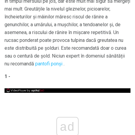
în timpul mersului pe jos, dar este mult mai sigur să mergeți
mai mult. Greutățile la nivelul gleznelor, picioarelor,
încheieturilor și mâinilor măresc riscul de rănire a
genunchilor, a umărului, a mușchilor, a tendoanelor și, de
asemenea, a riscului de rănire în mișcare repetitivă. Un
rucsac ponderat poate provoca tulpina dacă greutatea nu
este distribuită pe șolduri. Este recomandată doar o curea
sau o centură de șold. Niciun expert în domeniul sănătății
nu recomandă
pantofi ponși
.
1 -
ad