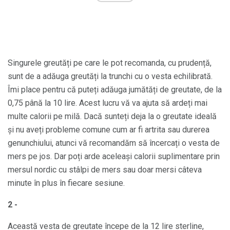
Singurele greutăți pe care le pot recomanda, cu prudență,
sunt de a adăuga greutăți la trunchi cu o vesta echilibrată.
Îmi place pentru că puteți adăuga jumătăți de greutate, de la
0,75 până la 10 lire. Acest lucru vă va ajuta să ardeți mai
multe calorii pe milă. Dacă sunteți deja la o greutate ideală
și nu aveți probleme comune cum ar fi artrita sau durerea
genunchiului, atunci vă recomandăm să încercați o vesta de
mers pe jos. Dar poți arde aceleași calorii suplimentare prin
mersul nordic cu stâlpi de mers sau doar mersi câteva
minute în plus în fiecare sesiune.
2 -
Această vesta de greutate începe de la 12 lire sterline,