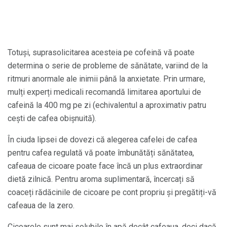
Totuși, suprasolicitarea acesteia pe cofeină vă poate
determina o serie de probleme de sănătate, variind de la
ritmuri anormale ale inimii până la anxietate. Prin urmare,
mulți experți medicali recomandă limitarea aportului de
cafeină la 400 mg pe zi (echivalentul a aproximativ patru
cești de cafea obișnuită).
În ciuda lipsei de dovezi că alegerea cafelei de cafea
pentru cafea regulată vă poate îmbunătăți sănătatea,
cafeaua de cicoare poate face încă un plus extraordinar
dietă zilnică. Pentru aroma suplimentară, încercați să
coaceți rădăcinile de cicoare pe cont propriu și pregătiți-vă
cafeaua de la zero.
Cicoarele sunt mai solubile în apă decât cafeaua, deci dacă