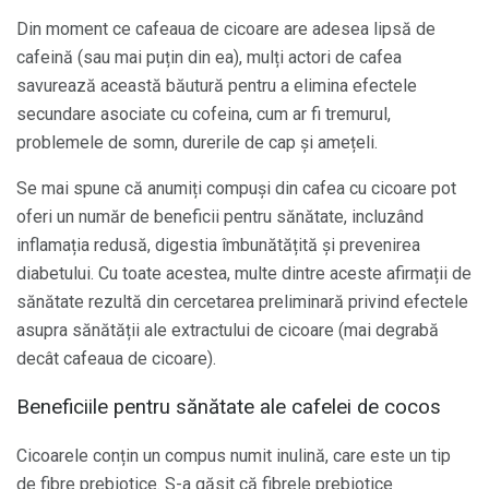
Din moment ce cafeaua de cicoare are adesea lipsă de
cafeină (sau mai puțin din ea), mulți actori de cafea
savurează această băutură pentru a elimina efectele
secundare asociate cu cofeina, cum ar fi tremurul,
problemele de somn, durerile de cap și amețeli.
Se mai spune că anumiți compuși din cafea cu cicoare pot
oferi un număr de beneficii pentru sănătate, incluzând
inflamația redusă, digestia îmbunătățită și prevenirea
diabetului. Cu toate acestea, multe dintre aceste afirmații de
sănătate rezultă din cercetarea preliminară privind efectele
asupra sănătății ale extractului de cicoare (mai degrabă
decât cafeaua de cicoare).
Beneficiile pentru sănătate ale cafelei de cocos
Cicoarele conțin un compus numit inulină, care este un tip
de fibre prebiotice. S-a găsit că fibrele prebiotice