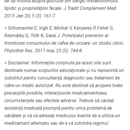
de tip inulină asupra glucozei din sânge, metabolismului
lipidic și proprietăților fecale.
J Tradit Complement Med.
2015 Jan 20; 5 (3): 161-7.
> Schumacher E, Vigh E, Molnár V, Kenyeres P, Fehér G,
Késmárky G, Tóth K, Garai J. Potențialul preventiv al
trombozei consumului de cafea de cicoare: un studiu clinic.
Phytother Res.
2011 mai, 25 (5): 744-8.
>
Disclaimer: Informațiile conținute pe acest site sunt
destinate numai scopurilor educaționale și nu reprezintă un
substitut pentru consultanță, diagnostic sau tratament de
către un medic autorizat.
Nu este destinat să acopere toate
precauțiile posibile, interacțiunile medicamentoase,
circumstanțele sau efectele adverse.
Trebuie să căutați
asistență medicală promptă pentru orice problemă de
sănătate și să vă adresați medicului înainte de a utiliza un
medicament alternativ sau de a vă schimba regimul.