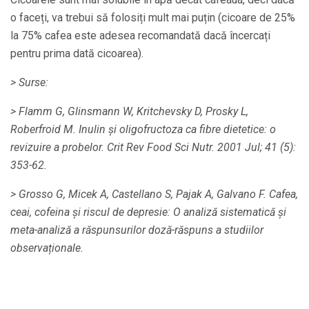
o faceți, va trebui să folosiți mult mai puțin (cicoare de 25%
la 75% cafea este adesea recomandată dacă încercați
pentru prima dată cicoarea).
> Surse:
> Flamm G, Glinsmann W, Kritchevsky D, Prosky L,
Roberfroid M. Inulin și oligofructoza ca fibre dietetice: o
revizuire a probelor.
Crit Rev Food Sci Nutr.
2001 Jul; 41 (5):
353-62.
> Grosso G, Micek A, Castellano S, Pajak A, Galvano F. Cafea,
ceai, cofeina și riscul de depresie: O analiză sistematică și
meta-analiză a răspunsurilor doză-răspuns a studiilor
observaționale.