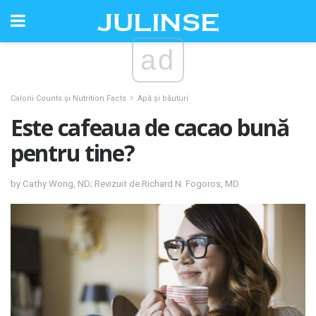
ad
Calorii Counts și Nutrition Facts
Apă și băuturi
Este cafeaua de cacao bună
pentru tine?
by Cathy Wong, ND; Revizuit de Richard N. Fogoros, MD