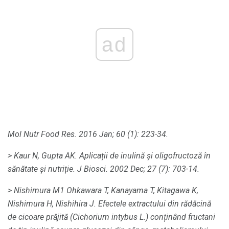
ad
Mol Nutr Food Res.
2016 Jan; 60 (1): 223-34.
> Kaur N, Gupta AK.
Aplicații de inulină și oligofructoză în
sănătate și nutriție.
J Biosci.
2002 Dec; 27 (7): 703-14.
> Nishimura M1 Ohkawara T, Kanayama T, Kitagawa K,
Nishimura H, Nishihira J. Efectele extractului din rădăcină
de cicoare prăjită (Cichorium intybus L.) conținând fructani