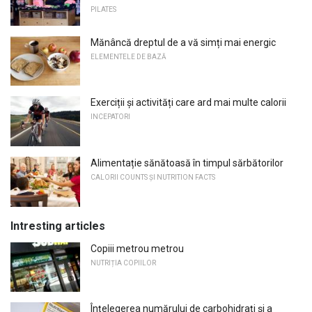
PILATES
Mănâncă dreptul de a vă simți mai energic
ELEMENTELE DE BAZĂ
Exerciții și activități care ard mai multe calorii
INCEPATORI
Alimentație sănătoasă în timpul sărbătorilor
CALORII COUNTS ȘI NUTRITION FACTS
Intresting articles
Copiii metrou metrou
NUTRIȚIA COPIILOR
Înțelegerea numărului de carbohidrați și a