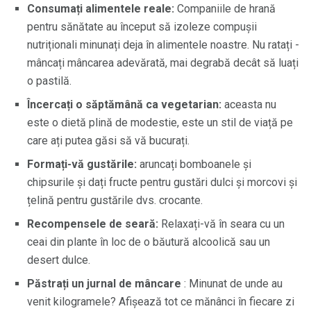
Consumați alimentele reale:
Companiile de hrană
pentru sănătate au început să izoleze compușii
nutriționali minunați deja în alimentele noastre. Nu ratați -
mâncați mâncarea adevărată, mai degrabă decât să luați
o pastilă.
Încercați o săptămână ca vegetarian:
aceasta nu
este o dietă plină de modestie, este un stil de viață pe
care ați putea găsi să vă bucurați.
Formați-vă gustările:
aruncați bomboanele și
chipsurile și dați fructe pentru gustări dulci și morcovi și
țelină pentru gustările dvs. crocante.
Recompensele de seară:
Relaxați-vă în seara cu un
ceai din plante în loc de o băutură alcoolică sau un
desert dulce.
Păstrați un jurnal de mâncare
: Minunat de unde au
venit kilogramele? Afișează tot ce mănânci în fiecare zi