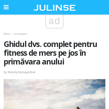
ad
Mers
Incepatori
Ghidul dvs. complet pentru
fitness de mers pe jos în
primăvara anului
by Wendy Bumgardner