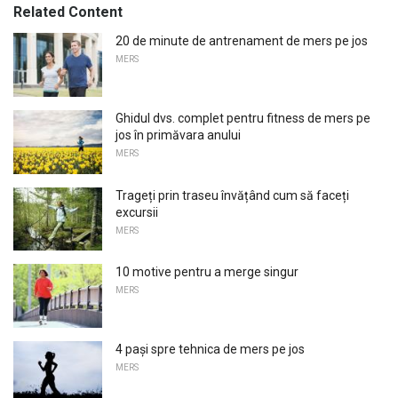
Related Content
20 de minute de antrenament de mers pe jos
MERS
Ghidul dvs. complet pentru fitness de mers pe
jos în primăvara anului
MERS
Trageți prin traseu învățând cum să faceți
excursii
MERS
10 motive pentru a merge singur
MERS
4 pași spre tehnica de mers pe jos
MERS