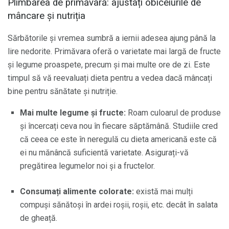
Plimbarea de primăvară: ajustați obiceiurile de
mâncare și nutriția
Sărbătorile și vremea sumbră a iernii adesea ajung până la
lire nedorite. Primăvara oferă o varietate mai largă de fructe
și legume proaspete, precum și mai multe ore de zi. Este
timpul să vă reevaluați dieta pentru a vedea dacă mâncați
bine pentru sănătate și nutriție.
Mai multe legume și fructe:
Roam culoarul de produse
și încercați ceva nou în fiecare săptămână. Studiile cred
că ceea ce este în neregulă cu dieta americană este că
ei nu mănâncă suficientă varietate. Asigurați-vă
pregătirea legumelor noi și a fructelor.
Consumați alimente colorate:
există mai mulți
compuși sănătoși în ardei roșii, roșii, etc. decât în ​​salata
de gheață.