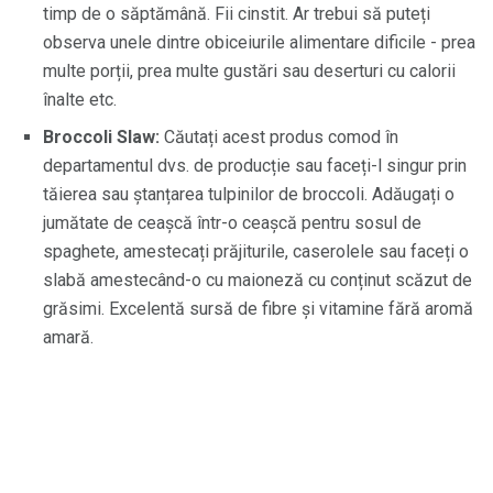
timp de o săptămână. Fii cinstit. Ar trebui să puteți
observa unele dintre obiceiurile alimentare dificile - prea
multe porții, prea multe gustări sau deserturi cu calorii
înalte etc.
Broccoli Slaw:
Căutați acest produs comod în
departamentul dvs. de producție sau faceți-l singur prin
tăierea sau ștanțarea tulpinilor de broccoli. Adăugați o
jumătate de ceașcă într-o ceașcă pentru sosul de
spaghete, amestecați prăjiturile, caserolele sau faceți o
slabă amestecând-o cu maioneză cu conținut scăzut de
grăsimi. Excelentă sursă de fibre și vitamine fără aromă
amară.