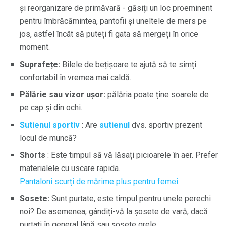
și reorganizare de primăvară - găsiți un loc proeminent
pentru îmbrăcămintea, pantofii și uneltele de mers pe
jos, astfel încât să puteți fi gata să mergeți în orice
moment.
Suprafețe:
Bilele de bețișoare te ajută să te simți
confortabil în vremea mai caldă.
Pălărie sau vizor ușor:
pălăria poate ține soarele de
pe cap și din ochi.
Sutienul sportiv
: Are
sutienul
dvs. sportiv prezent
locul de muncă?
Shorts
: Este timpul să vă lăsați picioarele în aer. Prefer
materialele cu uscare rapida.
Pantaloni scurți de mărime plus pentru femei
Sosete:
Sunt purtate, este timpul pentru unele perechi
noi? De asemenea, gândiți-vă la șosete de vară, dacă
purtați în general lână sau șosete grele.