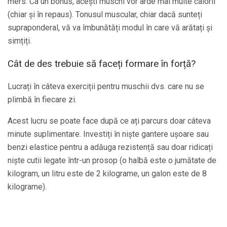
mers. Ca un bonus, acești muschi vor arde mai multe calorii
(chiar și în repaus). Tonusul muscular, chiar dacă sunteți
supraponderal, vă va îmbunătăți modul în care vă arătați și
simțiți.
Cât de des trebuie să faceți formare în forță?
Lucrați în câteva exerciții pentru muschii dvs. care nu se
plimbă în fiecare zi.
Acest lucru se poate face după ce ați parcurs doar câteva
minute suplimentare. Investiți în niște gantere ușoare sau
benzi elastice pentru a adăuga rezistență sau doar ridicați
niște cutii legate într-un prosop (o halbă este o jumătate de
kilogram, un litru este de 2 kilograme, un galon este de 8
kilograme).