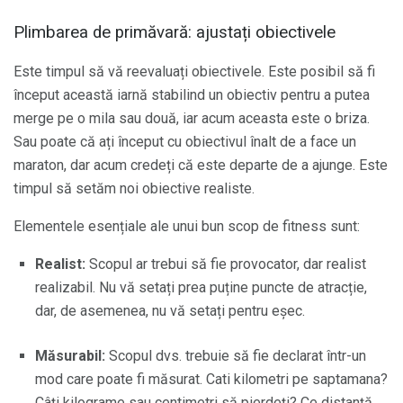
Plimbarea de primăvară: ajustați obiectivele
Este timpul să vă reevaluați obiectivele. Este posibil să fi
început această iarnă stabilind un obiectiv pentru a putea
merge pe o mila sau două, iar acum aceasta este o briza.
Sau poate că ați început cu obiectivul înalt de a face un
maraton, dar acum credeți că este departe de a ajunge. Este
timpul să setăm noi obiective realiste.
Elementele esențiale ale unui bun scop de fitness sunt:
Realist:
Scopul ar trebui să fie provocator, dar realist
realizabil. Nu vă setați prea puține puncte de atracție,
dar, de asemenea, nu vă setați pentru eșec.
Măsurabil:
Scopul dvs. trebuie să fie declarat într-un
mod care poate fi măsurat. Cati kilometri pe saptamana?
Câți kilograme sau centimetri să pierdeți? Ce distanță