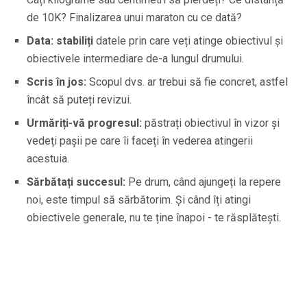
de 10K? Finalizarea unui maraton cu ce dată?
Data: stabiliți
datele prin care veți atinge obiectivul și
obiectivele intermediare de-a lungul drumului.
Scris în jos:
Scopul dvs. ar trebui să fie concret, astfel
încât să puteți revizui.
Urmăriți-vă progresul:
păstrați obiectivul în vizor și
vedeți pașii pe care îi faceți în vederea atingerii
acestuia.
Sărbătați succesul:
Pe drum, când ajungeți la repere
noi, este timpul să sărbătorim. Și când îți atingi
obiectivele generale, nu te ține înapoi - te răsplătești.